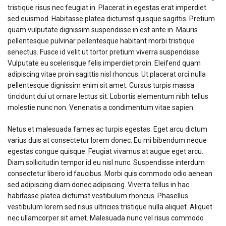
tristique risus nec feugiat in. Placerat in egestas erat imperdiet
sed euismod. Habitasse platea dictumst quisque sagittis. Pretium
quam vulputate dignissim suspendisse in est ante in. Mauris
pellentesque pulvinar pellentesque habitant morbi tristique
senectus. Fusce id velit ut tortor pretium viverra suspendisse.
Vulputate eu scelerisque felis imperdiet proin. Eleifend quam
adipiscing vitae proin sagittis nisl rhoncus. Ut placerat orci nulla
pellentesque dignissim enim sit amet. Cursus turpis massa
tincidunt dui ut ornare lectus sit. Lobortis elementum nibh tellus
molestie nunc non. Venenatis a condimentum vitae sapien.
Netus et malesuada fames ac turpis egestas. Eget arcu dictum
varius duis at consectetur lorem donec. Eu mi bibendum neque
egestas congue quisque. Feugiat vivamus at augue eget arcu.
Diam sollicitudin tempor id eu nisl nunc. Suspendisse interdum
consectetur libero id faucibus. Morbi quis commodo odio aenean
sed adipiscing diam donec adipiscing. Viverra tellus in hac
habitasse platea dictumst vestibulum rhoncus. Phasellus
vestibulum lorem sed risus ultricies tristique nulla aliquet. Aliquet
nec ullamcorper sit amet. Malesuada nunc vel risus commodo