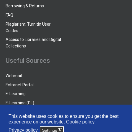
Borrowing & Returns
FAQ
Plagiarism: Turnitin User
Guides
Access to Libraries and Digital
Collections
Useful Sources
Webmail
Extranet Portal
E-Learning
E-Learning (DL)
Guides
This website uses cookies to ensure you get the best
experience on our website.
Cookie policy
© 2026 Frederick University
Privacy policy
Settings
◮